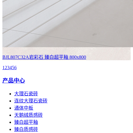
BJL807C32A岩彩石
臻白超平釉 800x800
1
2
3
4
5
6
产品中心
大理石瓷砖
连纹大理石瓷砖
通体中板
天鹅绒质感砖
臻白超平釉
臻白质感砖