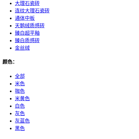
大理石瓷砖
连纹大理石瓷砖
通体中板
天鹅绒质感砖
臻白超平釉
臻白质感砖
金丝绒
颜色：
全部
米色
咖色
米黄色
白色
灰色
灰蓝色
黑色