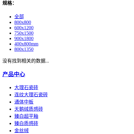
规格：
全部
800x800
600x1200
750x1500
900x1800
400x800mm
800x1350
没有找到相关的数据...
产品中心
大理石瓷砖
连纹大理石瓷砖
通体中板
天鹅绒质感砖
臻白超平釉
臻白质感砖
金丝绒