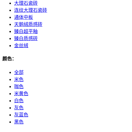
大理石瓷砖
连纹大理石瓷砖
通体中板
天鹅绒质感砖
臻白超平釉
臻白质感砖
金丝绒
颜色：
全部
米色
咖色
米黄色
白色
灰色
灰蓝色
黑色