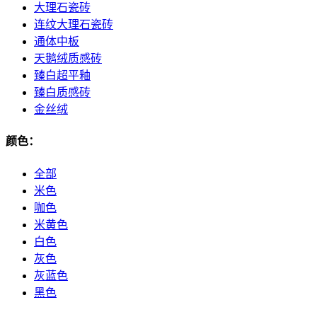
大理石瓷砖
连纹大理石瓷砖
通体中板
天鹅绒质感砖
臻白超平釉
臻白质感砖
金丝绒
颜色：
全部
米色
咖色
米黄色
白色
灰色
灰蓝色
黑色