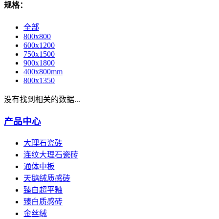
规格：
全部
800x800
600x1200
750x1500
900x1800
400x800mm
800x1350
没有找到相关的数据...
产品中心
大理石瓷砖
连纹大理石瓷砖
通体中板
天鹅绒质感砖
臻白超平釉
臻白质感砖
金丝绒