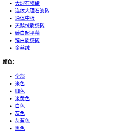
大理石瓷砖
连纹大理石瓷砖
通体中板
天鹅绒质感砖
臻白超平釉
臻白质感砖
金丝绒
颜色：
全部
米色
咖色
米黄色
白色
灰色
灰蓝色
黑色