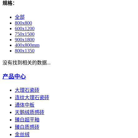
规格：
全部
800x800
600x1200
750x1500
900x1800
400x800mm
800x1350
没有找到相关的数据...
产品中心
大理石瓷砖
连纹大理石瓷砖
通体中板
天鹅绒质感砖
臻白超平釉
臻白质感砖
金丝绒