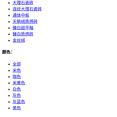
大理石瓷砖
连纹大理石瓷砖
通体中板
天鹅绒质感砖
臻白超平釉
臻白质感砖
金丝绒
颜色：
全部
米色
咖色
米黄色
白色
灰色
灰蓝色
黑色