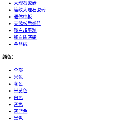
大理石瓷砖
连纹大理石瓷砖
通体中板
天鹅绒质感砖
臻白超平釉
臻白质感砖
金丝绒
颜色：
全部
米色
咖色
米黄色
白色
灰色
灰蓝色
黑色